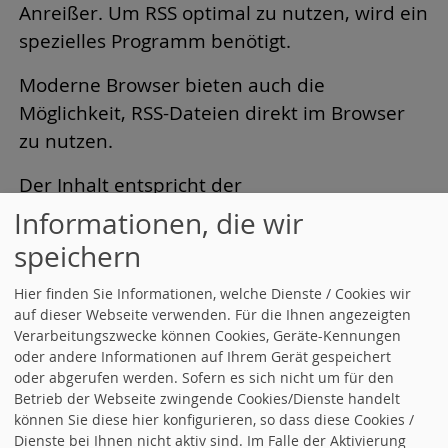
Anreißer. Um RSS optimal zu nutzen, wird ein
spezielles Programm benötigt.
Moderne Browser bieten auch die
Möglichkeit, RSS-Dateien direkt im Browser
zu nutzen.
Der Inhalt entspricht der
Nachrichtenübersicht. Bilder werden nicht
Informationen, die wir
weitergegeben.
speichern
Adresse der RSS-Datei für
Hier finden Sie Informationen, welche Dienste / Cookies wir
auf dieser Webseite verwenden. Für die Ihnen angezeigten
diese Seite:
Verarbeitungszwecke können Cookies, Geräte-Kennungen
oder andere Informationen auf Ihrem Gerät gespeichert
oder abgerufen werden. Sofern es sich nicht um für den
Betrieb der Webseite zwingende Cookies/Dienste handelt
Link zur
RSS-Datei
.
können Sie diese hier konfigurieren, so dass diese Cookies /
Dienste bei Ihnen nicht aktiv sind. Im Falle der Aktivierung