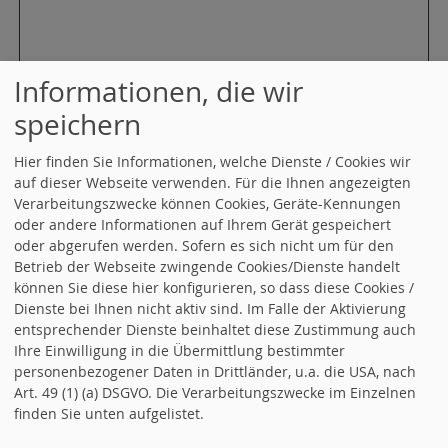
weiterlesen
Kommentare (0)
Informationen, die wir
speichern
24.03.2026
in
Ortsverein
Hier finden Sie Informationen, welche Dienste / Cookies wir
auf dieser Webseite verwenden. Für die Ihnen angezeigten
« Startseite
Alle Artikel nach Themen
Verarbeitungszwecke können Cookies, Geräte-Kennungen
oder andere Informationen auf Ihrem Gerät gespeichert
sortiert
oder abgerufen werden. Sofern es sich nicht um für den
Betrieb der Webseite zwingende Cookies/Dienste handelt
können Sie diese hier konfigurieren, so dass diese Cookies /
RSS-Nachrichtenticker, Adresse und Infos
.
Dienste bei Ihnen nicht aktiv sind. Im Falle der Aktivierung
entsprechender Dienste beinhaltet diese Zustimmung auch
Mitmachen
Ihre Einwilligung in die Übermittlung bestimmter
personenbezogener Daten in Drittländer, u.a. die USA, nach
Art. 49 (1) (a) DSGVO. Die Verarbeitungszwecke im Einzelnen
finden Sie unten aufgelistet.