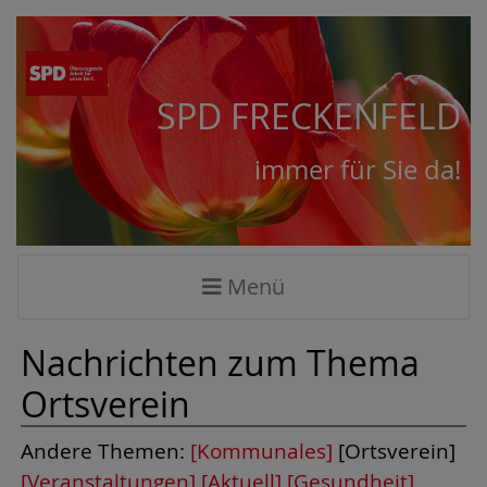
SPD FRECKENFELD
immer für Sie da!
Menü
Nachrichten zum Thema
Ortsverein
Andere Themen:
[Kommunales]
[Ortsverein]
[Veranstaltungen]
[Aktuell]
[Gesundheit]