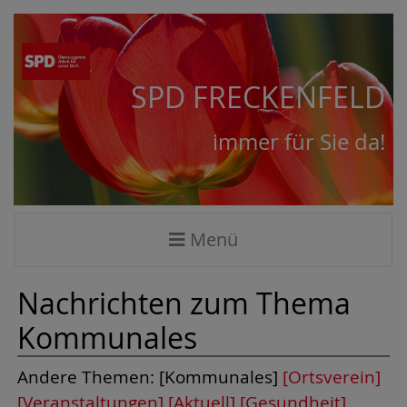
SPD FRECKENFELD
immer für Sie da!
Menü
Nachrichten zum Thema
Kommunales
Andere Themen: [Kommunales]
[Ortsverein]
[Veranstaltungen]
[Aktuell]
[Gesundheit]