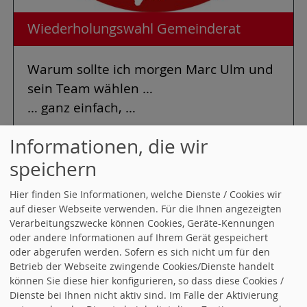
Wiederholungswahl Gemeinderat
Warum sollte ich morgen Marc Ulm und
sein Team wählen …
… ganz einfach, …
weiterlesen
Kommentare (0)
Informationen, die wir
speichern
21.03.2026
in
Kommunales
Hier finden Sie Informationen, welche Dienste / Cookies wir
auf dieser Webseite verwenden. Für die Ihnen angezeigten
« Startseite
Alle Artikel nach Themen
Verarbeitungszwecke können Cookies, Geräte-Kennungen
oder andere Informationen auf Ihrem Gerät gespeichert
sortiert
oder abgerufen werden. Sofern es sich nicht um für den
Betrieb der Webseite zwingende Cookies/Dienste handelt
können Sie diese hier konfigurieren, so dass diese Cookies /
RSS-Nachrichtenticker, Adresse und Infos
.
Dienste bei Ihnen nicht aktiv sind. Im Falle der Aktivierung